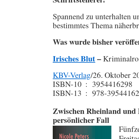
Spannend zu unterhalten u
bestimmtes Thema näherbri
Was wurde bisher veröffe
Irisches Blut
–
Kriminalr
KBV-Verlag
/26. Oktober 2
ISBN-10 ‏ : ‎
3954416298
ISBN-13 ‏ : ‎
978-3954416
Zwischen Rheinland und 
persönlicher Fall
Fünfze
Freita