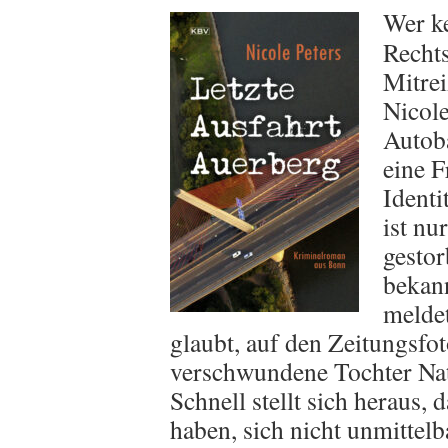
Wer k
Rechts
Mitre
Nicole
Autob
eine F
Identi
ist nu
gestor
bekann
meldet
glaubt, auf den Zeitungsfo
verschwundene Tochter Nat
Schnell stellt sich heraus,
haben, sich nicht unmittel