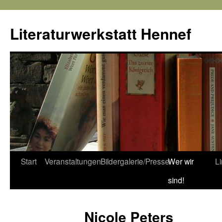
Literaturwerkstatt Hennef
Zum
Start
Veranstaltungen
Bildergalerie/Presse
Wer wir
L
Inhalt
sind!
springen
Nicole Peters