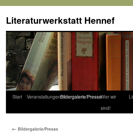
Literaturwerkstatt Hennef
Zum
Start
Veranstaltungen
Bildergalerie/Presse
Wer wir
L
Inhalt
sind!
springen
←
Bildergalerie/Presse