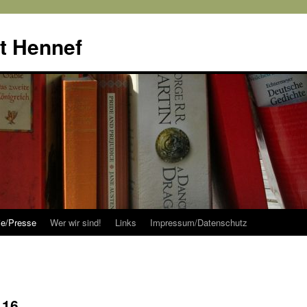
tt Hennef
rie/Presse
Wer wir sind!
Links
Impressum/Datenschutz
.16