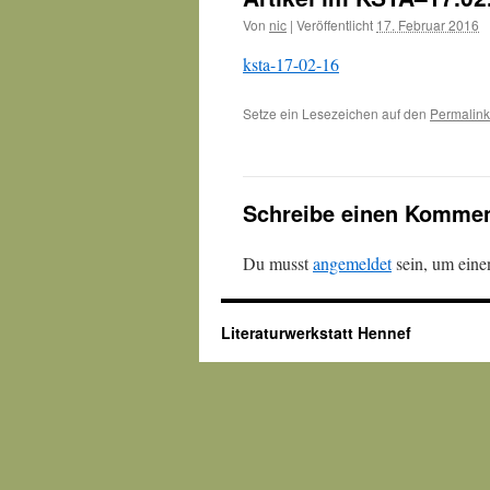
Von
nic
|
Veröffentlicht
17. Februar 2016
ksta-17-02-16
Setze ein Lesezeichen auf den
Permalink
Schreibe einen Kommen
Du musst
angemeldet
sein, um ein
Literaturwerkstatt Hennef