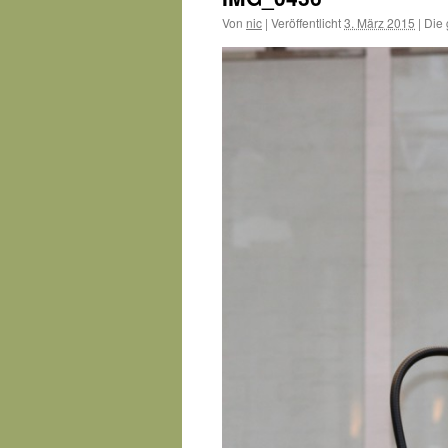
Von
nic
|
Veröffentlicht
3. März 2015
|
Die 