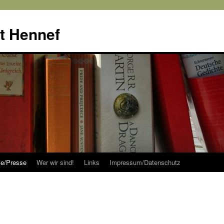
tt Hennef
rie/Presse
Wer wir sind!
Links
Impressum/Datenschutz