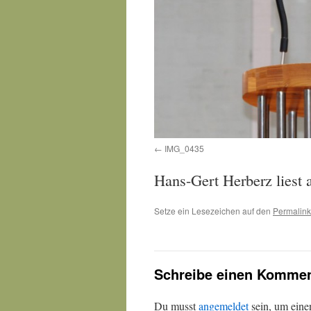
IMG_0435
Hans-Gert Herberz liest 
Setze ein Lesezeichen auf den
Permalink
Schreibe einen Kommen
Du musst
angemeldet
sein, um ein