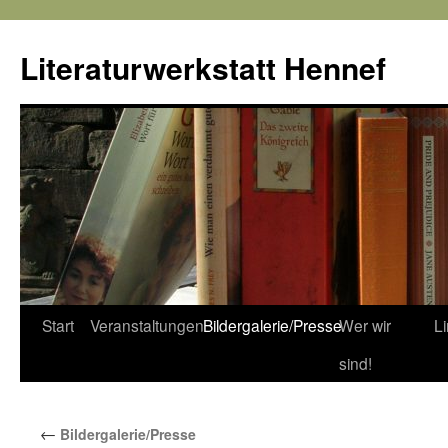
Literaturwerkstatt Hennef
Zum
Start
Veranstaltungen
Bildergalerie/Presse
Wer wir
L
Inhalt
sind!
springen
←
Bildergalerie/Presse